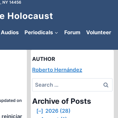
, NY 14456
e Holocaust
Audios
Periodicals
Forum
Volunteer
AUTHOR
Roberto Hernández
Search
for:
Archive of Posts
updated on
[–]
2026 (28)
reiniciar