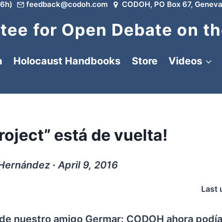
6h)
feedback@codoh.com
CODOH, PO Box 67, Geneva
ee for Open Debate on th
a
Holocaust Handbooks
Store
Videos
oject” está de vuelta!
ernández ∙ April 9, 2016
Last 
 de nuestro amigo Germar: CODOH ahora podía 