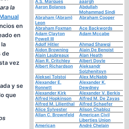
A.S. Marques
aaargh
ara la
Aaron Bolanos
Abdullah
Mohammad Sindi
 Manual
Abraham (Abram)
Abraham Cooper
Leon
uncios en
Abraham Foxman
Ace Backwords
Adam Clayton
Adam Mccabe
reado en
Powell III
 la
Adolf Hitler
Ahmad Shawqi
Aidon Browning
Alain De Benoist
s de
Alain Laubreaux
Alan Heath
Alan R. Critchley
Albert Doyle
sta vez
Albert Richardson
Aleksandr
Solzhenitsyn
Aleksej Tolstoi
Alex McNabb
Alexander E.
Alexander K.
zada y se
Ronnett
Dewdney
Alexander Kirk
Alexander V. Berkis
lo que
Alfred Hopkinson
Alfred M. De Zayas
Alfred M. Lilienthal
Alfred Schaefer
Alice Sylvester
Alison Chabloz
Allan C. Brownfeld
American Civil
os
Liberties Union
American
André Chelain