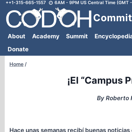
++1-315-665-1557
6AM - 9PM US Central Time (GMT -
Skip
to
Committ
content
About
Academy
Summit
Encyclopedi
Donate
Home
/
¡El “Campus Pr
By Roberto H
Hace unas semanas recibí buenas noticias