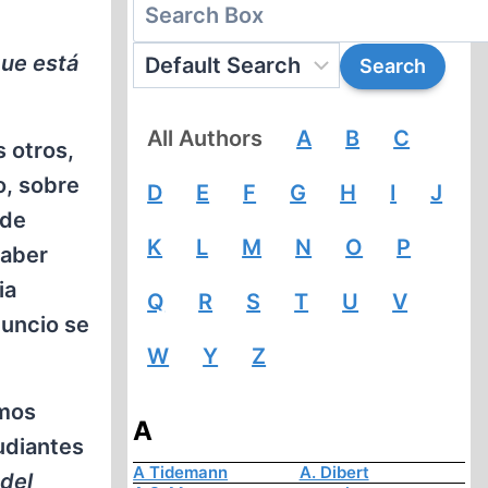
que está
All Authors
A
B
C
 otros,
o, sobre
D
E
F
G
H
I
J
 de
K
L
M
N
O
P
saber
ia
Q
R
S
T
U
V
nuncio se
W
Y
Z
emos
A
udiantes
A Tidemann
A. Dibert
del