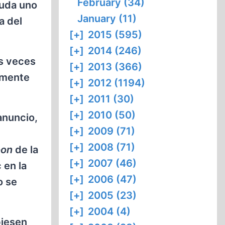
February (34)
duda uno
January (11)
a del
[+]
2015 (595)
[+]
2014 (246)
as veces
[+]
2013 (366)
amente
[+]
2012 (1194)
[+]
2011 (30)
[+]
2010 (50)
anuncio,
[+]
2009 (71)
[+]
2008 (71)
oon
de la
[+]
2007 (46)
 en la
[+]
2006 (47)
o se
[+]
2005 (23)
[+]
2004 (4)
biesen