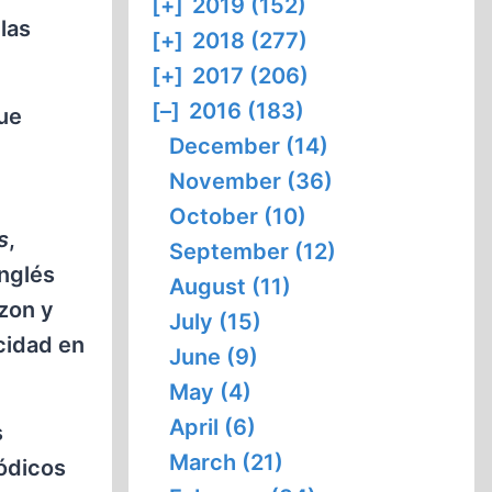
[+]
2019 (152)
las
[+]
2018 (277)
[+]
2017 (206)
[–]
2016 (183)
que
December (14)
November (36)
October (10)
s
,
September (12)
inglés
August (11)
zon y
July (15)
cidad en
June (9)
May (4)
April (6)
s
March (21)
ódicos