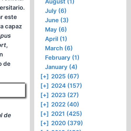
August (1)
rsitario.
July (6)
r este
June (3)
ra capaz
May (6)
pus
April (1)
ort
,
March (6)
un
February (1)
o de
January (4)
[+]
2025 (67)
[+]
2024 (157)
[+]
2023 (27)
[+]
2022 (40)
[+]
2021 (425)
l de
[+]
2020 (379)