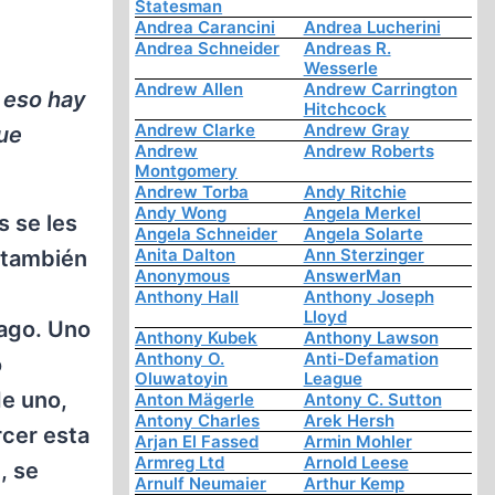
Statesman
Andrea Carancini
Andrea Lucherini
Andrea Schneider
Andreas R.
Wesserle
Andrew Allen
Andrew Carrington
r eso hay
Hitchcock
Andrew Clarke
Andrew Gray
ue
Andrew
Andrew Roberts
Montgomery
Andrew Torba
Andy Ritchie
Andy Wong
Angela Merkel
s se les
Angela Schneider
Angela Solarte
Anita Dalton
Ann Sterzinger
 también
Anonymous
AnswerMan
e
Anthony Hall
Anthony Joseph
Lloyd
cago. Uno
Anthony Kubek
Anthony Lawson
Anthony O.
Anti-Defamation
o
Oluwatoyin
League
de uno,
Anton Mägerle
Antony C. Sutton
Antony Charles
Arek Hersh
cer esta
Arjan El Fassed
Armin Mohler
Armreg Ltd
Arnold Leese
, se
Arnulf Neumaier
Arthur Kemp