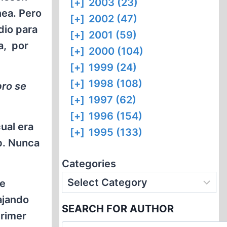
[+]
2003 (23)
nea. Pero
[+]
2002 (47)
dio para
[+]
2001 (59)
a, por
[+]
2000 (104)
[+]
1999 (24)
[+]
1998 (108)
bro se
[+]
1997 (62)
[+]
1996 (154)
ual era
[+]
1995 (133)
b. Nunca
Categories
se
ajando
SEARCH FOR AUTHOR
primer